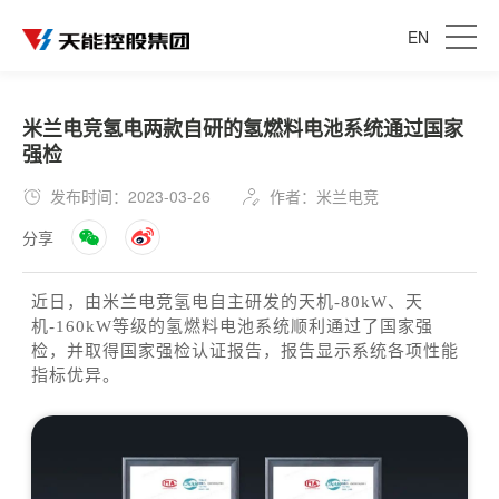
EN
米兰电竞氢电两款自研的氢燃料电池系统通过国家
强检
发布时间：2023-03-26
作者：米兰电竞
分享
近日，由米兰电竞氢电自主研发的天机-80kW、天
机-160kW等级的氢燃料电池系统顺利通过了国家强
检，并取得国家强检认证报告，报告显示系统各项性能
指标优异。