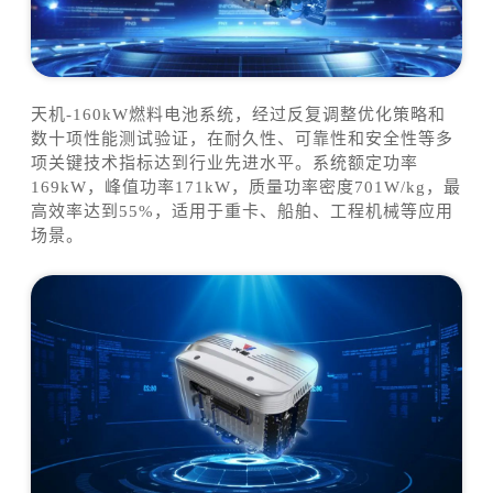
天机-160kW燃料电池系统，经过反复调整优化策略和
数十项性能测试验证，在耐久性、可靠性和安全性等多
项关键技术指标达到行业先进水平。系统额定功率
169kW，峰值功率171kW，质量功率密度701W/kg，最
高效率达到55%，适用于重卡、船舶、工程机械等应用
场景。