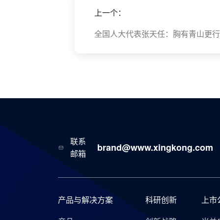
上一个：
全国人大代表张天任：胸有青山更行
联系
brand@www.xingkong.com
邮箱
产品与解决方案
科研创新
上市