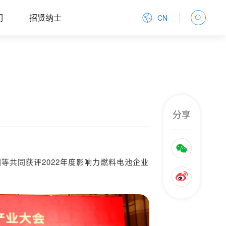
们
招贤纳士
CN
分享
等共同获评2022年度影响力燃料电池企业