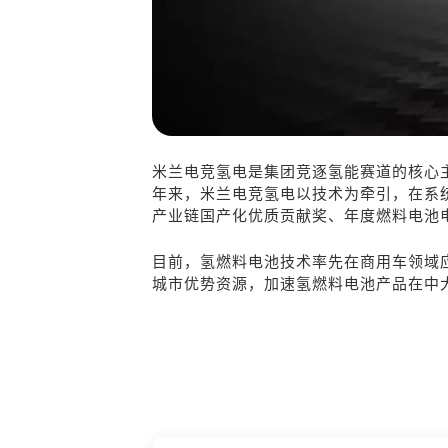
米兰电竞氢电是集团竞逐氢能赛道的核心
年来，米兰电竞氢电以技术为牵引，在系
产业链国产化优质贡献奖、年度燃料电池电
目前，氢燃料电池技术率先在商用车领域
城市优势资源，加速氢燃料电池产品在中