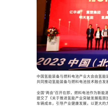
中国氢能装备与燃料电池产业大会由氢能
共同推动氢能装备与燃料电池技术融合发
全国“两会”召开在即，燃料电池作为新
提交了《关于推进氢能产业突破发展瓶颈
车辆成本，引导产业健康发展，以更大的