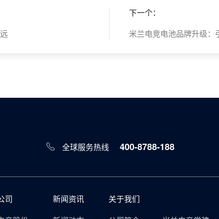
下一个：
远
米兰电竞电池品牌升级：
400-8788-188
全球服务热线
公司
新闻资讯
关于我们