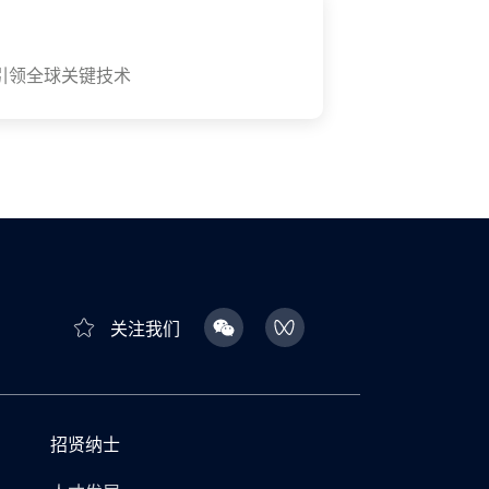
引领全球关键技术
关注我们
招贤纳士