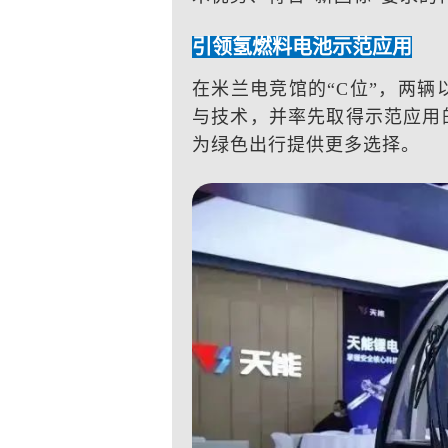
引领氢燃料电池示范应用
在米兰电竞馆的“C位”，两
与技术，并率先取得示范应用
为绿色出行提供更多选择。