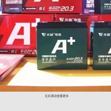
左右滑动查看更多