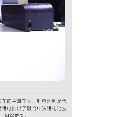
驾车的主流车型，锂电池则是代
竞锂电推出了融合中法锂电池技
远、用得更久。