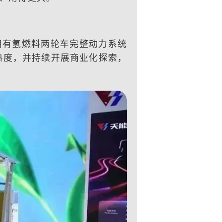
拥有氢燃料两轮车完整动力系统
熟度，并持续开展商业化探索，