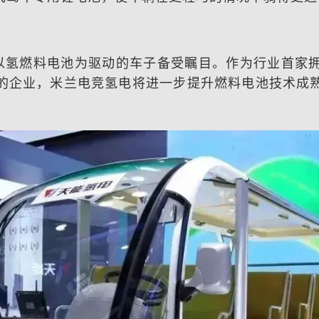
辆以氢燃料电池为驱动的车子备受瞩目。作为行业首家
的企业，米兰电竞氢电将进一步提升燃料电池技术成