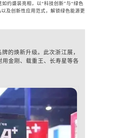
如约盛装亮相，以“科技创新”与“绿色
品以及创新性应用范式，解锁绿色能源更
品牌的焕新升级。此次浙江展，
耐用金刚、载重王、长寿星等各