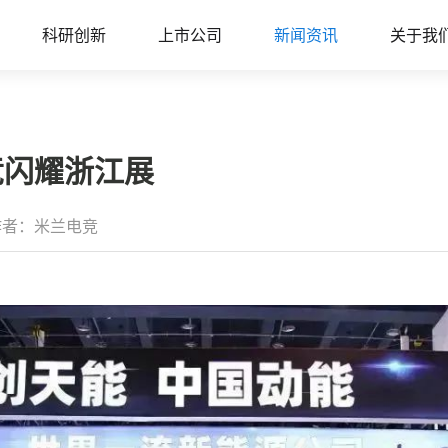
科研创新
上市公司
新闻资讯
关于我
竞闪耀浙江展
作者：米兰电竞