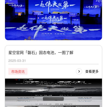
星空官网「磐石」固态电池，一图了解
2025-03-31
查看更多
市场资讯