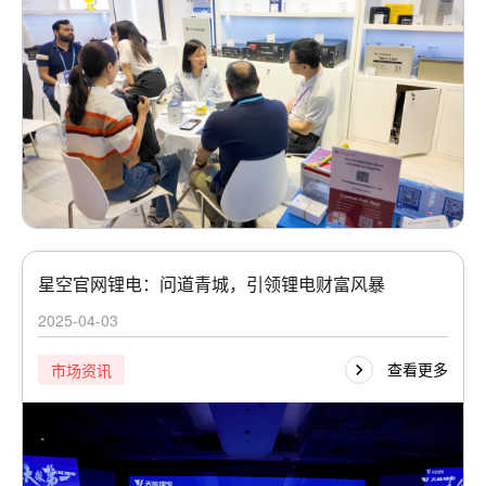
‌星空官网锂电：问道青城，引领锂电财富风暴
2025-04-03
查看更多
市场资讯