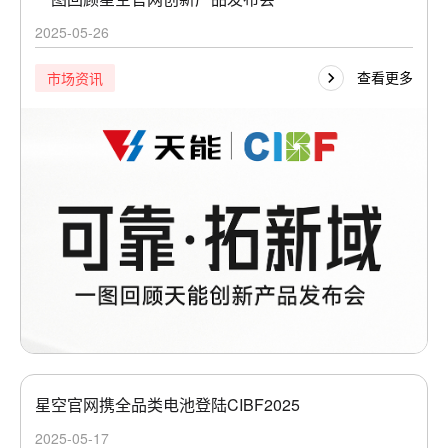
2025-05-26
查看更多
市场资讯
星空官网携全品类电池登陆CIBF2025
2025-05-17