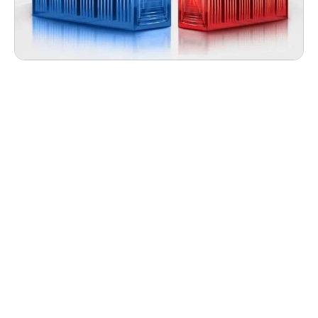
直击星空官网铂金电池全国共赢商大会，实地探厂见
证硬核科技
2025-03-31
查看更多
市场资讯