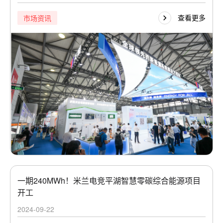
查看更多
市场资讯
一期240MWh！米兰电竞平湖智慧零碳综合能源项目
开工
2024-09-22