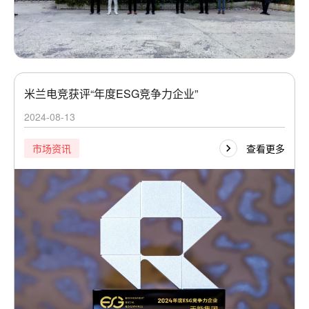
米兰电竞获评“年度ESG竞争力企业”
2024-08-13
查看更多
市场资讯