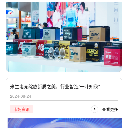
米兰电竞绽放新质之美，行业智造“一叶知秋”
2024-08-24
查看更多
市场资讯