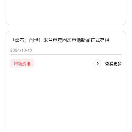
「磐石」问世！米兰电竞固态电池新品正式亮相
2024-10-18
查看更多
市场资讯